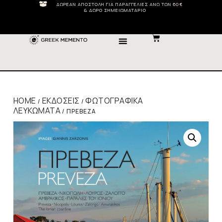
ΔΩΡΕΆΝ ΑΠΟΣΤΟΛΉ ΓΙΑ ΠΑΡΑΓΓΕΛΊΕΣ ΆΝΩ ΤΩΝ 60€
& ΔΏΡΟ ΣΗΜΕΙΩΜΑΤΆΡΙΟ
HOME
ΕΚΔΌΣΕΙΣ
ΦΩΤΟΓΡΑΦΙΚΆ
/
/
ΛΕΥΚΏΜΑΤΑ
/ ΠΡΈΒΕΖΑ