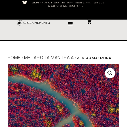
ΔΩΡΕΆΝ ΑΠΟΣΤΟΛΉ ΓΙΑ ΠΑΡΑΓΓΕΛΊΕΣ ΆΝΩ ΤΩΝ 60€
& ΔΏΡΟ ΣΗΜΕΙΩΜΑΤΆΡΙΟ
HOME
ΜΕΤΑΞΩΤΆ ΜΑΝΤΉΛΙΑ
/
/ ΔΈΛΤΑ ΑΛΙΆΚΜΟΝΑ