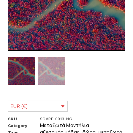
EUR (€)
SKU
SCARF-0013-NG
Μεταξωτά Μαντήλια
Category
αξεσουάρ μόδας
δώρα
μεταξωτά
Tags
,
,