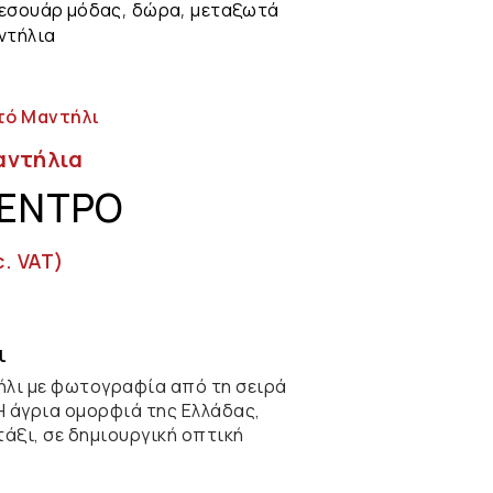
εσουάρ μόδας
δώρα
μεταξωτά
,
,
ντήλια
τό Μαντήλι
αντήλια
ΔΕΝΤΡΟ
c. VAT)
ι
λι με φωτογραφία από τη σειρά
Η άγρια ομορφιά της Ελλάδας,
άξι, σε δημιουργική οπτική