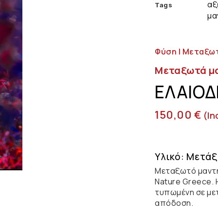
αξ
Tags
μα
Φύση | Μεταξω
Μεταξωτά μ
ΕΛΑΙΌ
150,00
€
(in
Υλικό: Μετάξ
Μεταξωτό μαντή
Nature Greece. 
τυπωμένη σε μετ
απόδοση.