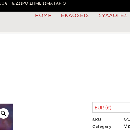
60€
& ΔΏΡΟ ΣΗΜΕΙΩΜΑΤΆΡΙΟ
HOME
ΕΚΔΌΣΕΙΣ
ΣΥΛΛΟΓΈΣ
EUR (€)
SKU
SC
Με
Category