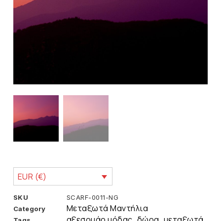
EUR (€)
SKU
SCARF-0011-NG
Μεταξωτά Μαντήλια
Category
αξεσουάρ μόδας
δώρα
μεταξωτά
Tags
,
,