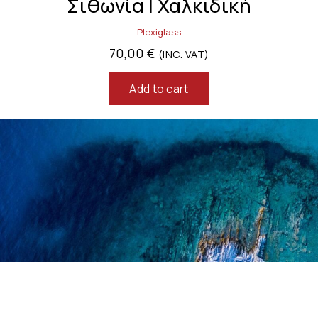
Σιθωνία | Χαλκιδική
Plexiglass
70,00
€
(INC. VAT)
Add to cart