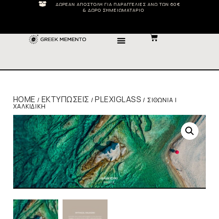
ΔΩΡΕΆΝ ΑΠΟΣΤΟΛΉ ΓΙΑ ΠΑΡΑΓΓΕΛΊΕΣ ΆΝΩ ΤΩΝ 60€
& ΔΏΡΟ ΣΗΜΕΙΩΜΑΤΆΡΙΟ
HOME
ΕΚΤΥΠΏΣΕΙΣ
PLEXIGLASS
/
/
/ ΣΙΘΩΝΊΑ |
ΧΑΛΚΙΔΙΚΉ