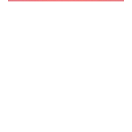
Χιονισμένες κορφές ΙΙ |
Όλυμπος
Plexiglass
70,00
€
(INC. VAT)